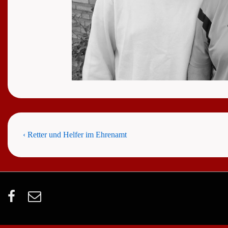
Beitragsnavigation
Previous
‹ Retter und Helfer im Ehrenamt
Post
is