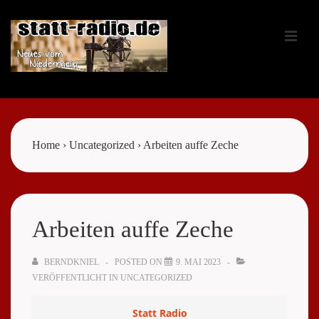
↓
Zum
ME
Inhalt
Main
Navigation
Home
›
Uncategorized
›
Arbeiten auffe Zeche
Arbeiten auffe Zeche
BERNDKNIEL
POSTED ON
9. MAI 2023
VERÖFFENTLICHT IN
UNCATEGORIZED