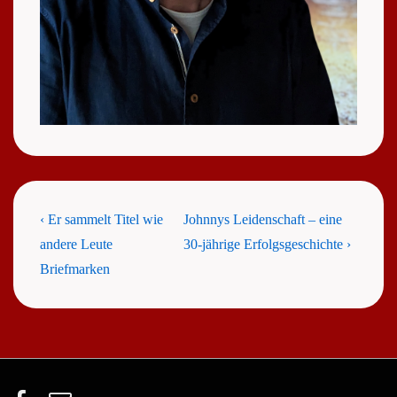
Beitragsnavigation
Previous
Next
‹ Er sammelt Titel wie
Johnnys Leidenschaft – eine
Post
Post
andere Leute
30-jährige Erfolgsgeschichte ›
is
is
Briefmarken