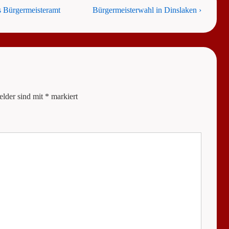
Next
s Bürgermeisteramt
Bürgermeisterwahl in Dinslaken ›
Post
is
elder sind mit
*
markiert