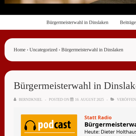
Main
Bürgermeisterwahl in Dinslaken
Beiträge
Navigation
Home
›
Uncategorized
›
Bürgermeisterwahl in Dinslaken
Bürgermeisterwahl in Dinsla
BERNDKNIEL
POSTED ON
16. AUGUST 2025
VERÖFFEN