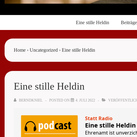
Main
Eine stille Heldin
Beiträge
Navigation
Home
›
Uncategorized
›
Eine stille Heldin
Eine stille Heldin
BERNDKNIEL
POSTED ON
4. JULI 2022
VERÖFFENTLIC