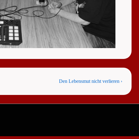
Next
Den Lebensmut nicht verlieren ›
Post
is