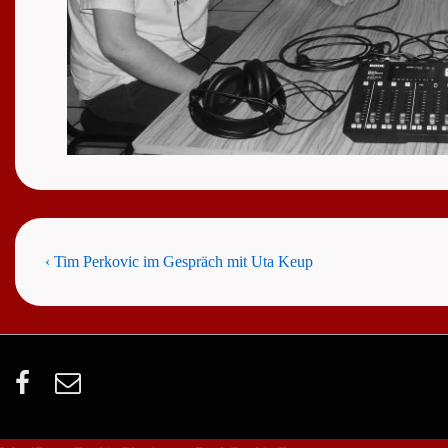
Beitragsnavigation
Previous
‹ Tim Perkovic im Gespräch mit Uta Keup
Post
is