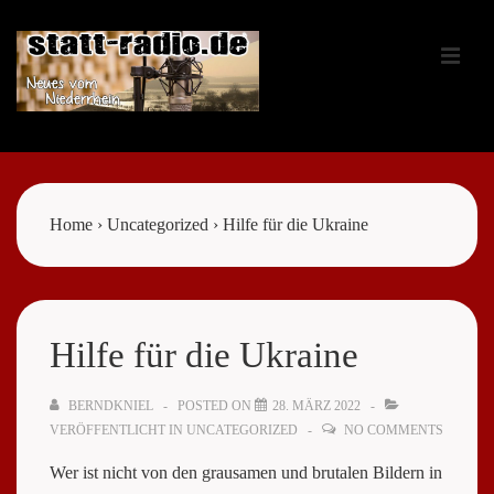
↓
Zum
ME
Inhalt
Main
Navigation
Home
›
Uncategorized
›
Hilfe für die Ukraine
Hilfe für die Ukraine
BERNDKNIEL
POSTED ON
28. MÄRZ 2022
VERÖFFENTLICHT IN
UNCATEGORIZED
NO COMMENTS
Wer ist nicht von den grausamen und brutalen Bildern in