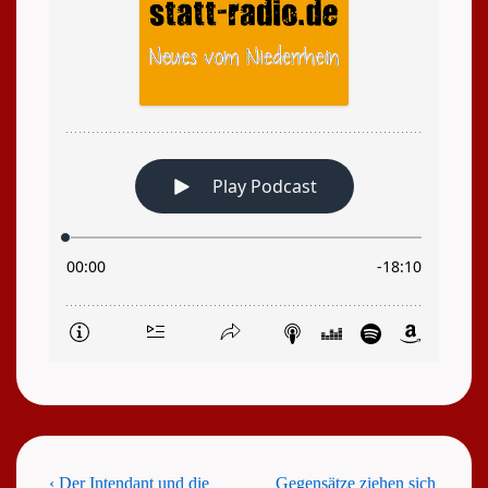
Beitragsnavigation
Previous
Next
‹ Der Intendant und die
Gegensätze ziehen sich