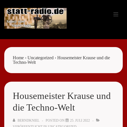
↓
Zum
ME
Inhalt
Main
Navigation
Home
›
Uncategorized
›
Housemeister Krause und die
Techno-Welt
Housemeister Krause und
die Techno-Welt
BERNDKNIEL
POSTED ON
25. JULI 2022
VERÖFFENTLICHT IN
UNCATEGORIZED