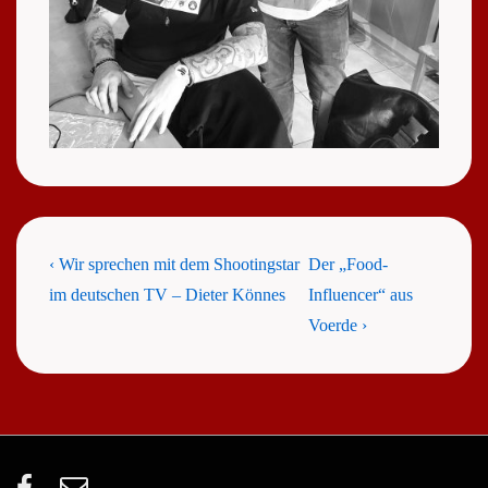
Beitragsnavigation
Previous
Next
‹ Wir sprechen mit dem Shootingstar
Der „Food-
Post
Post
im deutschen TV – Dieter Könnes
Influencer“ aus
is
is
Voerde ›