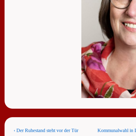
Beitragsnavigation
Previous
Next
‹ Der Ruhestand steht vor der Tür
Kommunalwahl in Di