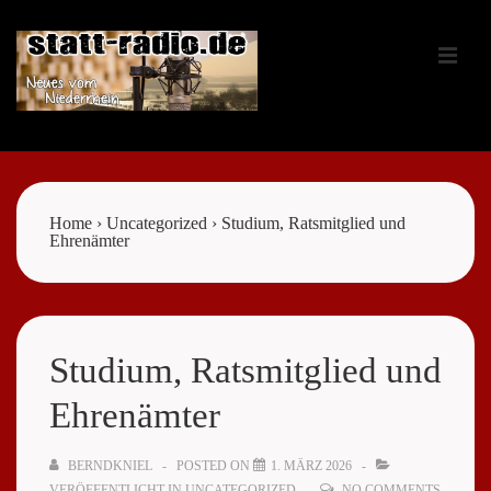
↓
Zum
ME
Inhalt
Main
Navigation
Home
›
Uncategorized
›
Studium, Ratsmitglied und
Ehrenämter
Studium, Ratsmitglied und
Ehrenämter
BERNDKNIEL
POSTED ON
1. MÄRZ 2026
VERÖFFENTLICHT IN
UNCATEGORIZED
NO COMMENTS