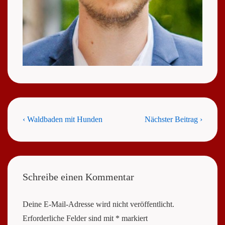
Beitragsnavigation
Previous
Next
‹ Waldbaden mit Hunden
Nächster Beitrag ›
Post
Post
is
is
Schreibe einen Kommentar
Deine E-Mail-Adresse wird nicht veröffentlicht.
Erforderliche Felder sind mit
*
markiert