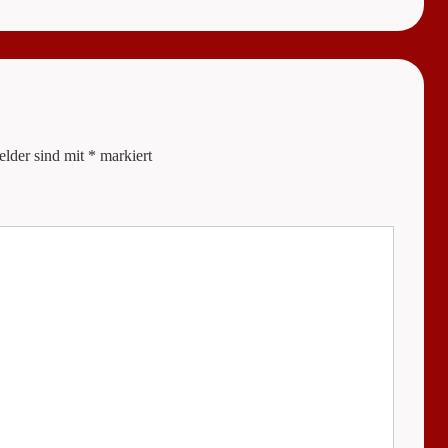
Post
is
elder sind mit
*
markiert