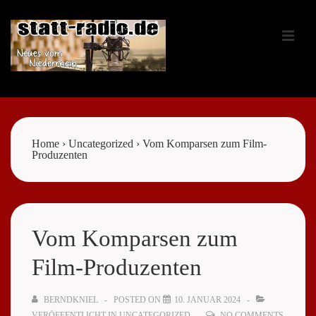
↓
Zum
ME
Inhalt
Main
Navigation
Home
›
Uncategorized
›
Vom Komparsen zum Film-
Produzenten
Vom Komparsen zum
Film-Produzenten
BERNDKNIEL
POSTED ON
10. JANUAR 2024
VERÖFFENTLICHT IN
UNCATEGORIZED
NO COMMENTS