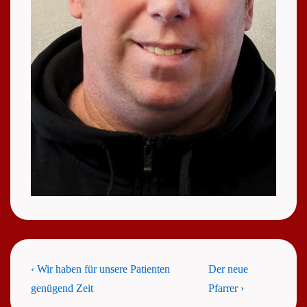
Beitragsnavigation
Previous
Next
‹ Wir haben für unsere Patienten
Der neue
Post
Post
genügend Zeit
Pfarrer ›
is
is