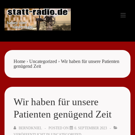
↓
Zum
ME
Inhalt
Main
Navigation
Home
›
Uncategorized
›
Wir haben für unsere Patienten
genügend Zeit
Wir haben für unsere
Patienten genügend Zeit
BERNDKNIEL
POSTED ON
6. SEPTEMBER 2023
VERÖFFENTLICHT IN
UNCATEGORIZED